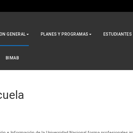
ON GENERAL
PLANES Y PROGRAMAS
ESTUDIANTES
BIMAB
cuela
ón e Información de la Universidad Nacional forma profesionales int