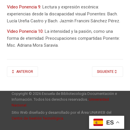
Video Ponencia 9:
Lectura y expresión escénica:
experiencias desde la discapacidad visual Ponentes: Bach.
Lucía Ureña Castro y Bach. Jazmín Francini Sánchez Pérez.
Video Ponencia 10:
La intensidad y la pasión, como una
forma de eternidad. Preocupaciones compartidas Ponente:
Msc. Adriana Mora Saravia.
ARTÍCULO ANTERIOR: 3ER ENCUENTRO DE EDUCACIÓN SOBRE ORGANIZAC
ARTÍCULO SIGUIENT
ANTERIOR
SIGUIENTE
Copyright © 2026 Escuela de Bibliotecología Documentación e
Información. Todos los derechos reservados..
Universidad
Nacional.
Sitio Web diseñado y desarrollado por el Área UNAWEB del
Centro de Gestión Tecnológica.
ES