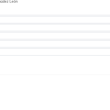
ermúdez León
CIONAL BIMAB 2025