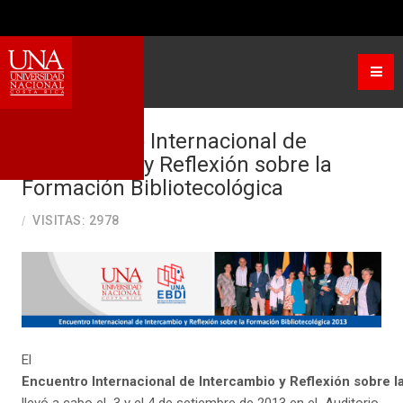
Seleccione su idioma
El Encuentro Internacional de
Intercambio y Reflexión sobre la
Formación Bibliotecológica
VISITAS: 2978
El
Encuentro
Internacional
de
Intercambio
y
Reflexión
sobre
l