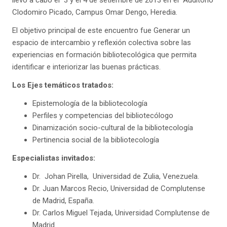
llevó a cabo el
3
y
el 4 de setiembre de 2013 en el Auditorio
Clodomiro Picado, Campus Omar Dengo, Heredia.
El objetivo principal de este encuentro fue Generar un
espacio de
intercambio
y
reflexión
colectiva
sobre
las
experiencias en
formación
bibliotecológica
que permita
identificar e interiorizar las buenas prácticas.
Los Ejes temáticos tratados:
Epistemología de la bibliotecología
Perfiles
y
competencias del bibliotecólogo
Dinamización socio-cultural de la bibliotecología
Pertinencia social de la bibliotecología
Especialistas invitados:
Dr. Johan Pirella, Universidad de Zulia, Venezuela.
Dr. Juan Marcos Recio, Universidad de Complutense
de Madrid, España.
Dr. Carlos Miguel Tejada, Universidad Complutense de
Madrid.