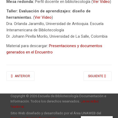
Mesa redonda:
Perfil docente en bibliotecología (
Ver Video
)
Taller: Evaluación de aprendizajes: diseño de
herramientas.
(
Ver Video
)
Dra. Orlanda Jaramillo, Universidad de Antioquia. Escuela
Interamericana de Bibliotecología
Dr. Johann Pirella Morilo, Universidad de La Salle, Colombia
Material para descargar:
Presentaciones y documentos
generados en el Encuentro
ARTÍCULO ANTERIOR: ENCUENTRO ACADÉMICO: “LOS DESAFÍOS EN LA 
ARTÍCULO SIGUIENT
ANTERIOR
SIGUIENTE
Copyright © 2026 Escuela de Bibliotecología Documentación e
Información. Todos los derechos reservados..
Universidad
Nacional.
Sitio Web diseñado y desarrollado por el Área UNAWEB del